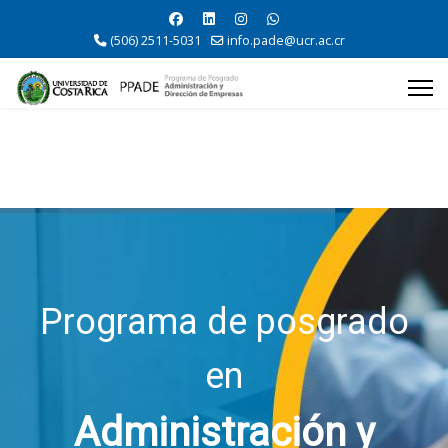
(506) 2511-5031
info.pade@ucr.ac.cr
Programa de posgrado
en
Administración y