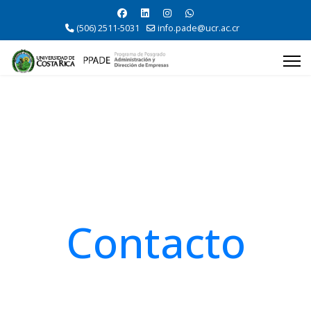
(506) 2511-5031
info.pade@ucr.ac.cr
Contacto