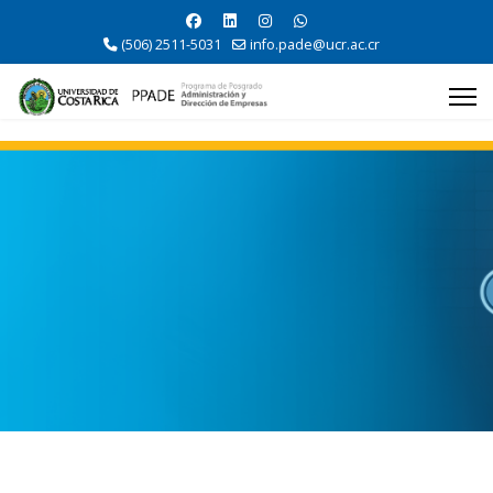
(506) 2511-5031
info.pade@ucr.ac.cr