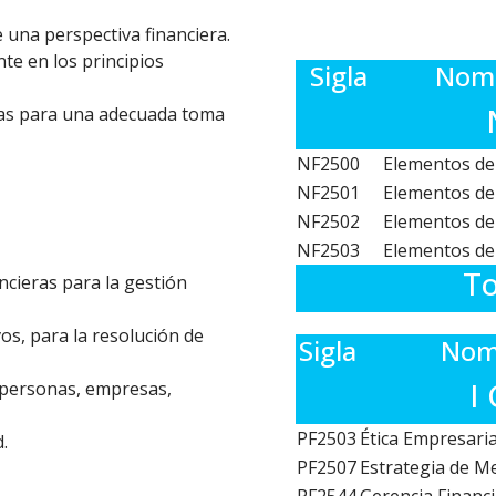
 una perspectiva financiera.
10
e en los principios
Sigla
Nomb
eras para una adecuada toma
NF2500
Elementos de 
NF2501
Elementos de
NF2502
Elementos de
NF2503
Elementos de
To
ncieras para la gestión
vos, para la resolución de
Sigla
Nomb
I
 personas, empresas,
PF2503
Ética Empresaria
.
PF2507
Estrategia de M