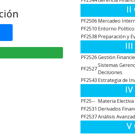
PF2544
Gerencia Financ
II
ción
PF2506
Mercadeo Intern
PF2510
Entorno Político
PF2538
Preparación y E
II
PF2526
Gestión Financi
Sistemas Gerenc
PF2527
Decisiones
PF2543
Estrategia de In
IV
PF25--
Materia Electiva
PF2531
Derivados Finan
PF2537
Análisis Avanza
V 