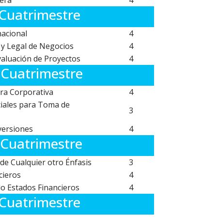
iera
4
 Cuatrimestre
acional
4
 y Legal de Negocios
4
valuación de Proyectos
4
I Cuatrimestre
era Corporativa
4
iales para Toma de
3
versiones
4
 Cuatrimestre
 de Cualquier otro Énfasis
3
cieros
4
do Estados Financieros
4
Cuatrimestre