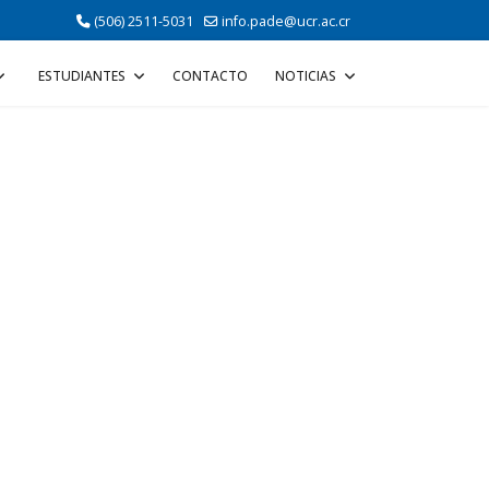
(506) 2511-5031
info.pade@ucr.ac.cr
ESTUDIANTES
CONTACTO
NOTICIAS