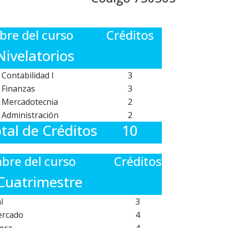
re del curso
Créditos
Nivelatorios
Contabilidad I
3
 Finanzas
3
 Mercadotecnia
2
 Administración
2
tal de Créditos
10
re del curso
Créditos
 Cuatrimestre
l
3
ercado
4