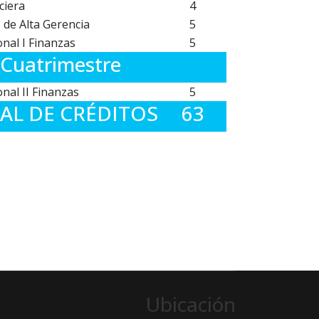
ciera
4
 de Alta Gerencia
5
onal I Finanzas
5
 Cuatrimestre
onal II Finanzas
5
AL DE CRÉDITOS
63
Ubicación